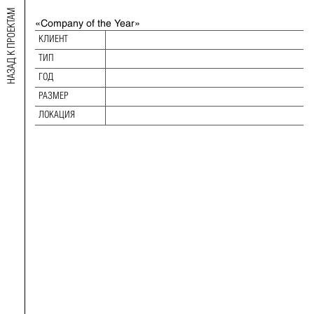
НАЗАД К ПРОЕКТАМ
«Company of the Year»
2020 RELIABLE AND INVESTMENT-
КЛИЕНТ
ATTRACTIVE ENTERPRISES
ТИП
ТИП:
ГОД
ГОД:
РАЗМЕР
РАЗМЕР:
ЛОКАЦИЯ
ЛОКАЦИЯ: