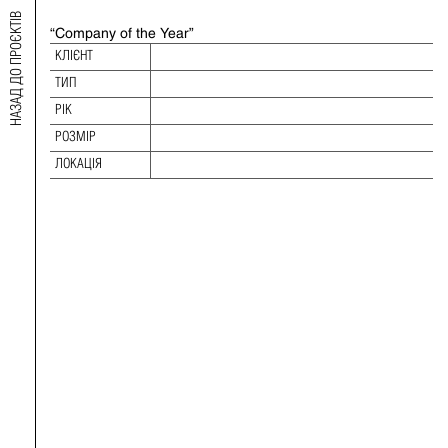
НАЗАД ДО ПРОЄКТІВ
“Company of the Year”
2020 RELIABLE AND INVESTMENT-
КЛІЄНТ
ATTRACTIVE ENTERPRISES
ТИП
ТИП:
РІК
РІК:
РОЗМІР
РОЗМІР:
ЛОКАЦІЯ
ЛОКАЦІЯ: