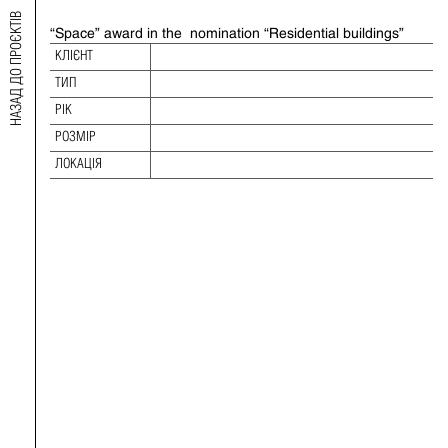
НАЗАД ДО ПРОЄКТІВ
“Space” award in the nomination “R
esidential buildings”
2019 AWARD OF THE NATIONAL UNION OF
КЛІЄНТ
ARCHITECTS OF UKRAINE
ТИП
ТИП:
РІК
РІК:
РОЗМІР
РОЗМІР:
ЛОКАЦІЯ
ЛОКАЦІЯ: