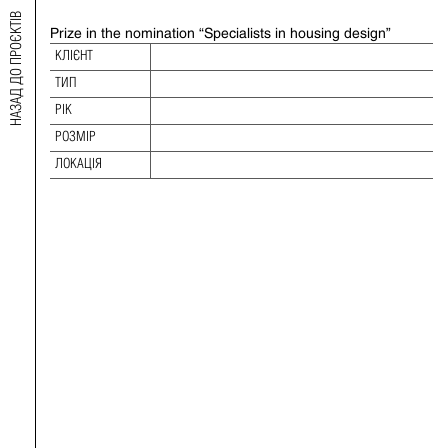
НАЗАД ДО ПРОЄКТІВ
Prize in the nomination “Specialists in housing design”
2020 DESIGN AND BUILD AWARDS
КЛІЄНТ
ТИП
ТИП:
РІК:
РІК
РОЗМІР:
РОЗМІР
ЛОКАЦІЯ:
ЛОКАЦІЯ