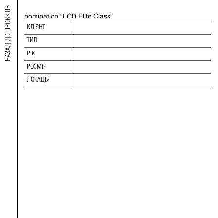
НАЗАД ДО ПРОЄКТІВ
nomination “LCD Elite Class”
2021 REAL ESTATE MARKET AWARDS
КЛІЄНТ
ТИП
ТИП:
РІК:
РІК
РОЗМІР:
РОЗМІР
ЛОКАЦІЯ:
ЛОКАЦІЯ