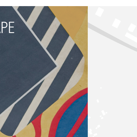
APE
,