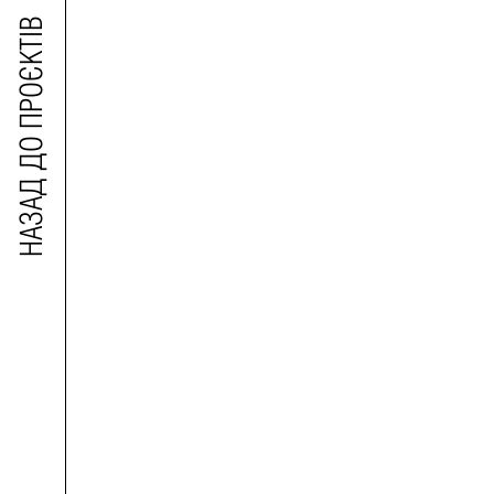
НАЗАД ДО ПРОЄКТІВ
АРХІТЕКТОР
ТИП:
РІК:
РОЗМІР:
ЛОКАЦІЯ: